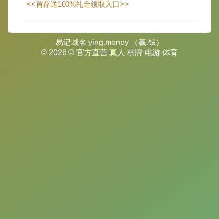
<<首存送100%礼金领取入口>>
易记域名 ying.money （赢.钱）
© 2026 © 官方直营 真人 棋牌 电游 体育